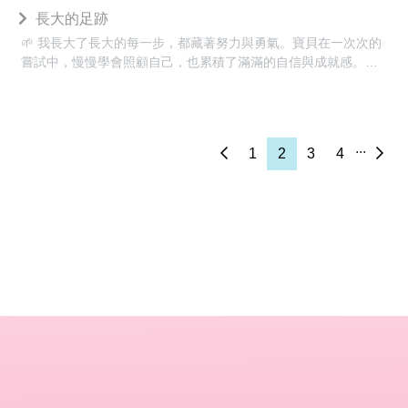
長大的足跡
🌱 我長大了長大的每一步，都藏著努力與勇氣。寶貝在一次次的
嘗試中，慢慢學會照顧自己，也累積了滿滿的自信與成就感。相
信未來的每一天，都會比昨天更棒！✨
...
1
2
3
4