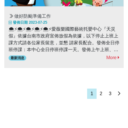
做好防颱準備工作
發佈日期 2023-07-25
🌨⚡️🌨⚡️🌨⚡️🌨⚡️🌨⚡️愛薇樂國際藝術托嬰中心『天災
假』依據台南市政府宣佈放假為依據，以下停止上班上
課方式請各位家長留意，並懇 請家長配合。發佈全日停
班停課：本中心全日停班停課一天。發佈上午上班、上
課；下午停班、停課：學校將開放托育至12點半，小朋
More
最新消息
友會在學校用完午餐，11點起開始放學。🌀🌀🌀🌀🌀🌀
🌀🌀🌀🌀颱風天是一個考驗耐心與默契的日子，各位奔
波的爸爸媽媽您辛苦了，本中心感恩您的配合！颱風天
請小心自身安全喔！愛薇樂國際藝術托嬰中心關心您
1
2
3