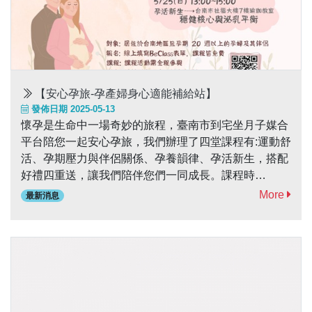
【安心孕旅-孕產婦身心適能補給站】
發佈日期 2025-05-13
懷孕是生命中一場奇妙的旅程，臺南市到宅坐月子媒合
平台陪您一起安心孕旅，我們辦理了四堂課程有:運動舒
活、孕期壓力與伴侶關係、孕養韻律、孕活新生，搭配
好禮四重送，讓我們陪伴您們一同成長。課程時
間: 5/17(六)時間:13:00-15:00課程名稱: 運動舒活-孕婦
More
最新消息
伸展與孕期不適處理課程地點:臺南市社福大樓7樓瑜珈
教室 5/18(日)時間：9:00-12:00課程名稱:孕期壓力與伴
侶關係課程地點:臺南市社福大樓7樓瑜珈教室 5/24(六)
時間:13:00-15:00課程名稱:孕養韻律-產婦瑜珈與寶寶照
護課程課程地點:臺南市社福大樓7樓瑜珈教室5/25(日)
時間:13:00-15:00課程名稱:孕活新生-穩健核心與泌乳平
衡課程課程地點:臺南市社福大樓7樓瑜珈教室 ...