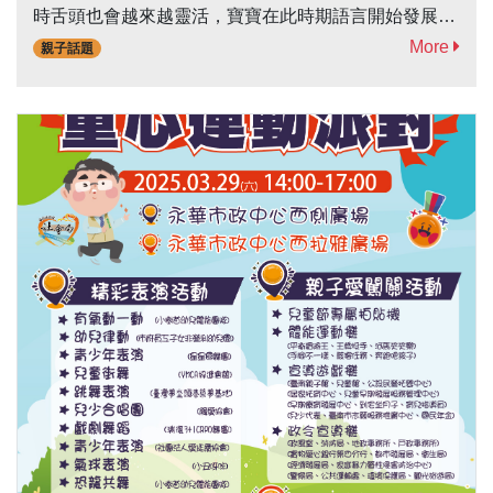
時舌頭也會越來越靈活，寶寶在此時期語言開始發展，
不但會自己玩聲音，也會模仿一些重覆性的聲音，可以
More
親子話題
跟著模仿寶寶，跟著玩這些聲音，讓寶寶感覺好玩、有
人跟他玩、有回饋，才知道原來聲音是有意義、有趣
的，接下來才願意繼續模仿大人說話，幫助語言能力的
發展。6至12個月寶寶-移動能力更好，坐、爬、站、
走，能力會漸漸顯現。這時期開始長牙，並慢慢會抓握
湯匙，看到食物在前方，會想拿過來吃，且咀嚼能力越
來越進步，帶動下巴、收合能力也更好。由於寶寶有能
力坐起來，因此會把...