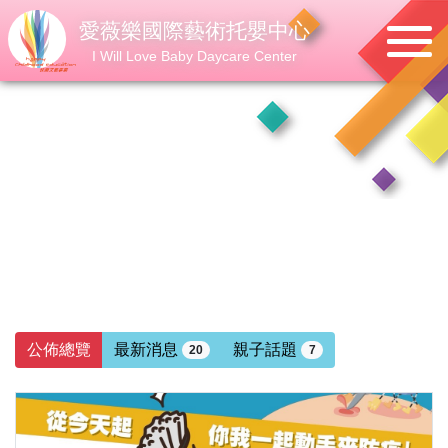
愛薇樂國際藝術托嬰中心
I Will Love Baby Daycare Center
公佈總覽
最新消息
親子話題
20
7